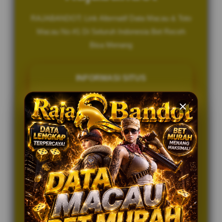
RAJABANDOT: Link Alternatif Data Macau & Toto
Macau No #1 Di Seluruh Indonesia Bet Receh
Bisa Menang
INFORMASI SITUS
Penilaian Pengguna
999.859.444+
Sistem Pembayaran
4 Metode
Layanan Support
24/7
Platform
Multi-Device