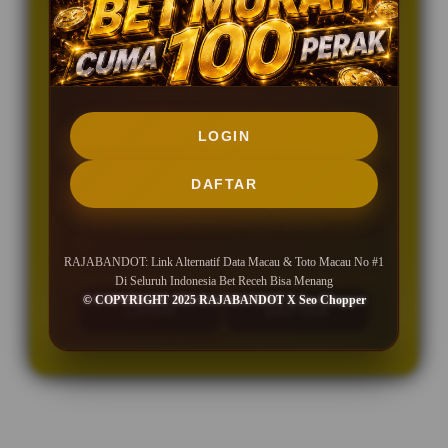
PENAWARAN SPESIAL
BONUS REFFERAL EXTRA
UNLIMITED
LOGIN
Minimal Deposit Rp. 10.000
DAFTAR
Minimal Withdraw Rp 50.000
RAJABANDOT: Link Alternatif Data Macau & Toto Macau No #1
Di Seluruh Indonesia Bet Receh Bisa Menang
© COPYRIGHT 2025 RAJABANDOT X Seo Chopper
LOGIN
DAFTAR
Layer Popup Close